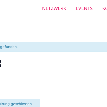
NETZWERK
EVENTS
K
tgefunden.
R
altung geschlossen